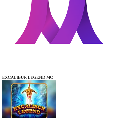
EXCALIBUR LEGEND MC