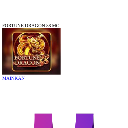
FORTUNE DRAGON 88 MC
MAINKAN