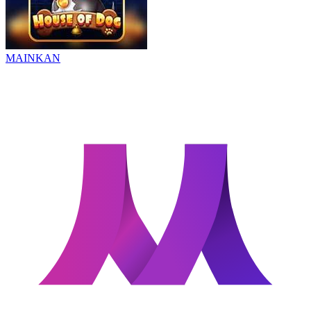
MAINKAN