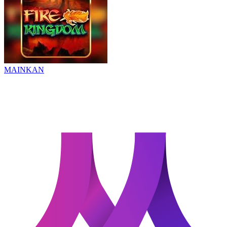
MAINKAN