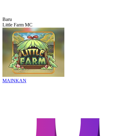
Baru
Little Farm MC
MAINKAN