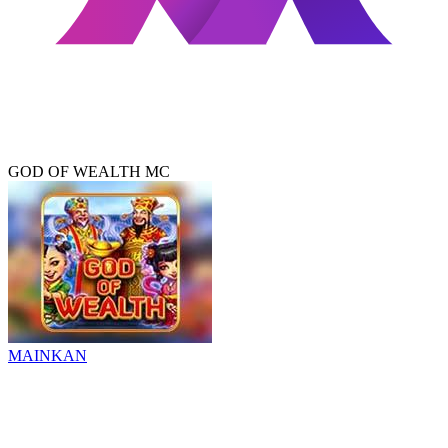
GOD OF WEALTH MC
MAINKAN