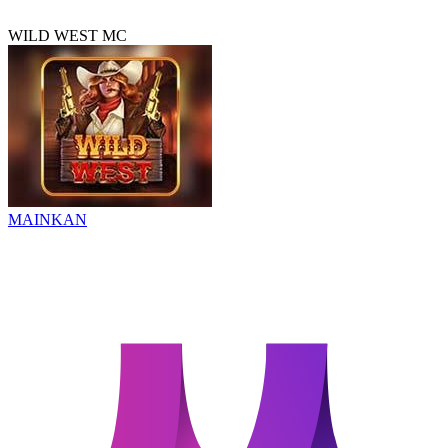
WILD WEST MC
MAINKAN