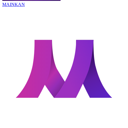
MAINKAN