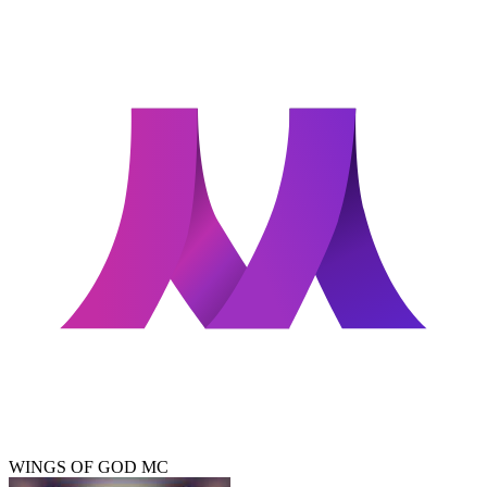
WINGS OF GOD MC