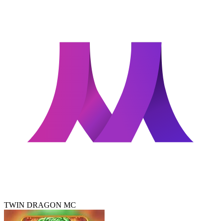
TWIN DRAGON MC