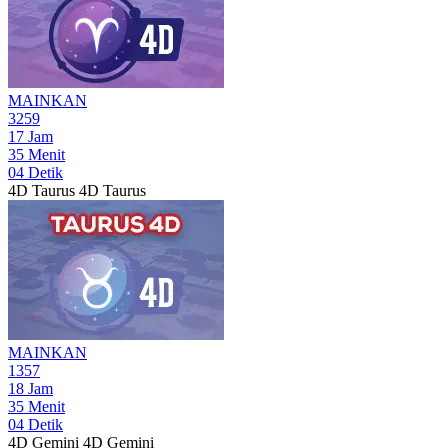
MAINKAN
3259
17
Jam
35
Menit
03
Detik
4D Taurus
4D Taurus
MAINKAN
1357
18
Jam
35
Menit
03
Detik
4D Gemini
4D Gemini