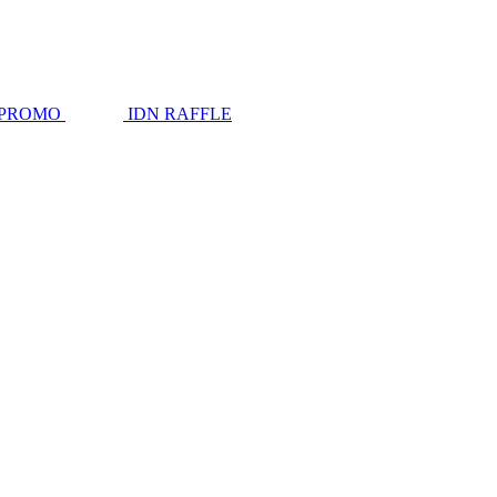
PROMO
IDN RAFFLE