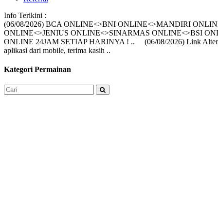
Info Terikini :
(06/08/2026)
BCA ONLINE<>BNI ONLINE<>MANDIRI ONLI
ONLINE<>JENIUS ONLINE<>SINARMAS ONLINE<>BSI O
ONLINE 24JAM SETIAP HARINYA ! ..
(06/08/2026)
Link Alte
aplikasi dari mobile, terima kasih ..
Kategori Permainan