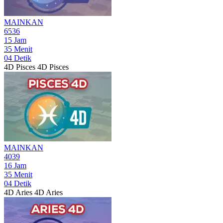
MAINKAN
6536
15
Jam
35
Menit
03
Detik
4D Pisces
4D Pisces
MAINKAN
4039
16
Jam
35
Menit
03
Detik
4D Aries
4D Aries