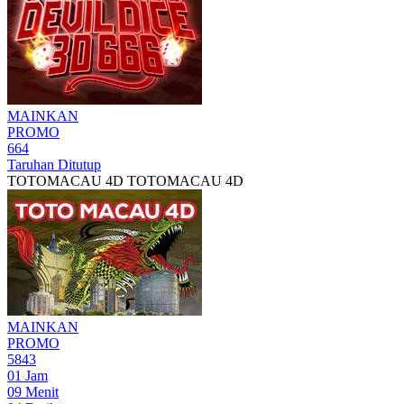
MAINKAN
PROMO
664
Taruhan Ditutup
TOTOMACAU 4D
TOTOMACAU 4D
MAINKAN
PROMO
5843
01
Jam
09
Menit