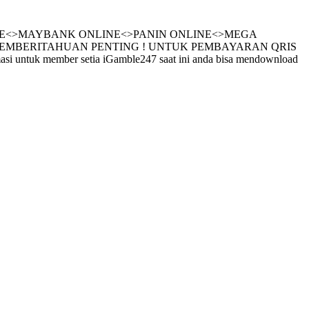
INE<>MAYBANK ONLINE<>PANIN ONLINE<>MEGA
EMBERITAHUAN PENTING ! UNTUK PEMBAYARAN QRIS
asi untuk member setia iGamble247 saat ini anda bisa mendownload