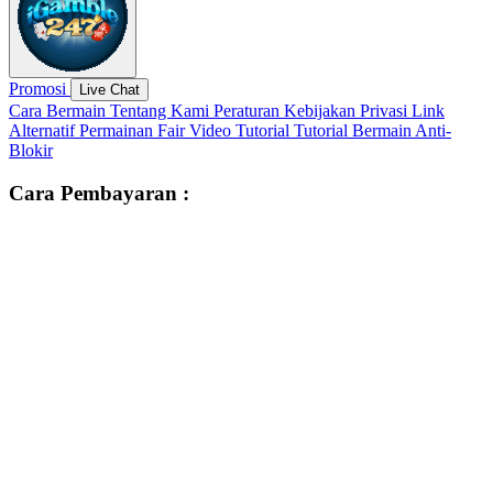
Promosi
Live Chat
Cara Bermain
Tentang Kami
Peraturan
Kebijakan Privasi
Link
Alternatif
Permainan Fair
Video Tutorial
Tutorial Bermain
Anti-
Blokir
Cara Pembayaran :