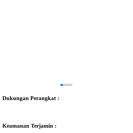
Dukungan Perangkat :
Keamanan Terjamin :