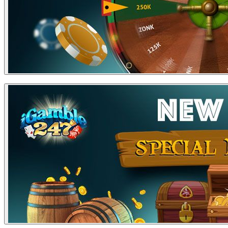
Bola Keempat
200.000
Syarat dan Ketentuan:
4
Iphone 17 Pro Max
Bola Kelima
100.000
B. ALL IN TUESDAY
Hadiah Peringkat 10 Besar Rake Race Domino
5
HUAWEI MATE X6
6
Asus ROG Flow X16
C. MINI WEDNESDAY
Syarat & Ketentuan
7
Lenovo LOQ AHID i7
D. TURBO THURSDAY
8
Apple iPad Air M3