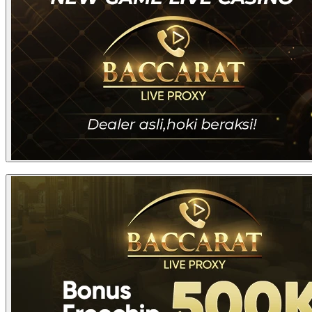
Apabila ditemukan adanya kecurangan atau pelanggaran
terhadap ketentuan yang berlaku, KAMI berhak membatalkan
Rp
301 - 500
Rp 75.000
200
status pemenang dan hadiah akan dinyatakan hangus.
15.000.000
Seluruh keputusan KAMI bersifat MUTLAK dan TIDAK
DAPAT DIGANGGU GUGAT.
Rp
501 - 800
Rp 50.000
300
15.000.000
Rp
TOTAL
800
97.500.000
Seluruh Pemain Berhak Mengikuti Promosi ini.
Periode Turnamen mulai dari tanggal 28 Juli s/d 16 Agustus
2026.
Total 800 Pemain dengan nilai Turnover tertinggi akan keluar
menjadi pemenang.
Turnover Pemenang dihitung dari Semua Game yang di