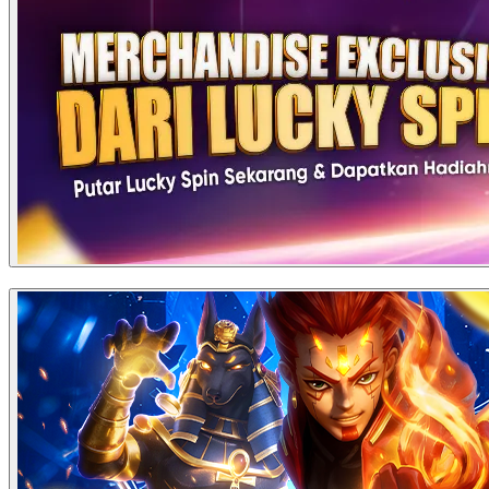
Rp
Rp
Total
Total
6 - 10
5
Rank
Hadiah
1.000.000
5.000.000
Pemenang
Hadiah
Rp
Rp
Rp
11 - 20
Rp 500.000
10
1
1
5.000.000
5.000.000
5.000.000
Rp
Rp
Rp
21 - 40
Rp 250.000
20
2 - 3
2
5.000.000
2.500.000
5.000.000
Rp
Rp
Rp
41 - 70
Rp 200.000
30
4 - 6
3
6.000.000
2.000.000
6.000.000
Merchandise Exclusive Dari Lucky Spin
Rp
Rp
Rp
71 - 110
Rp 100.000
40
7 - 10
4
4.000.000
1.000.000
4.000.000
Promo ini berlaku untuk semua member yang terdaftar dan
aktif bermain.
Rp
Rp
Untuk ikut serta dalam event ini member hanya perlu
111 - 160
Rp 50.000
50
11 - 20
Rp 750.000
10
2.500.000
7.500.000
mengumpulkan Turnover untuk mendapatkan Tiket Lucky
Spin.
Merchandise akan muncul di DewaFortune atau Lucky Spin
Rp
Rp