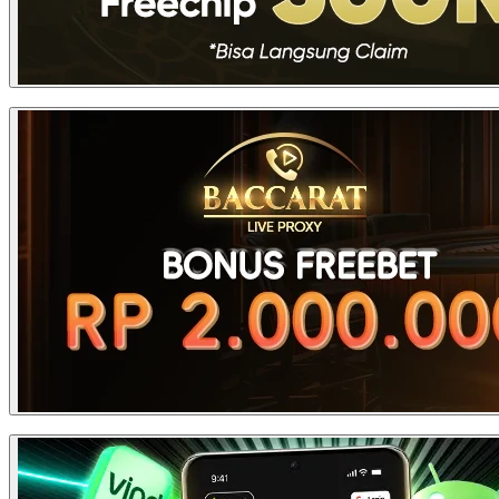
pertandingkan.
Papan Peringkat Pemenang atau Leaderboard bisa dilihat di
menu KOTAK BONUS lalu pilih GRAND TURNOVER
KEMERDEKAAN, Turnover akan di update setiap hari di
pukul 19:00 WIB
Hadiah akan dibagikan pada tanggal 17 Agustus 2026.
BONUS FREE CHIPS CASINO PROXY BETTING 500K
Kemenangan Akan Di Batalkan Apabila Terdapat Melakukan
Taruhan 2 sisi ( Safety Bet ) Gantungan Free Spin, Kesamaan
IP, Kesalahan Data Member (Tidak Valid). Dan Apabila Di
Temukan Adanya Indikasi Kecurangan.
Syarat dan ketentuan:
Pihak GRAND TURNOVER KEMERDEKAAN Berhak
Untuk Mengubah, Menolak, Membatalkan Atau Menutup
1. Berlaku untuk semua pemain yang main di casino proxy betting
Basic
7.000.000 : 350.000
Semua Promosi Sesuai Dengan Ketentuan Yang Berlaku
2. pemain wajib deposit 5.000.000 untuk claim bonus free chips 500.000 dan harus masuk
Kupon
= 20 Kupon
Tanpa Ada Pemberitahuan Sebelumnya.
ke permainan casino proxy betting secara Bersamaan dengan bonus yang telah di berikan.
Keputusan GRAND TURNOVER KEMERDEKAAN
* berlaku juga untuk pemain yang sudah memiliki saldo 5.000.000 dan ingin bermain di
Bersifat Mutlak Dan Tidak Dapat Di Ganggu Gugat.
casino proxy betting juga berhak claim bonus free chips 500.000 , dengan ketentuan harus
main di casino proxy betting.
3. bonus free chips 500.000 hanya boleh dimainkan di casino proxy betting , jika bonus free
Bonus
7.000.000 :
chips dimainkan di provider game lainnya , maka bonus akan di Tarik / dianggap hangus.
Extra
3.500.000 = 2 Kupon
4. Untuk melakukan withdraw pemain harus mencapai 3x Turnover dari nilai BONUS
Kupon
Contoh :
BONUS Rp 500.000 x 3 = 1.500.000 ( Turnover yang harus di capai )
5. Pihak kami berhak untuk mengubah, menolak, membatalkan atau menutup semua
promosi sesuai dengan ketentuan yang berlaku tanpa ada pemberitahuan sebelumnya.
Promo ini memberikan Free Bet senilai Rp 2.000.000 untuk
6. Keputusan kami untuk Promo ini adalah Mutlak dan Tidak dapat di Ganggu Gugat.
TOTAL
22 KUPON