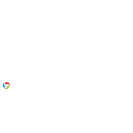
30
Bonus Free Chip 1,250,000
31
Bonus Free Chip 1,200,000
32
Bonus Free Chip 1,150,000
33
Bonus Free Chip 1,100,000
34
Bonus Free Chip 1,050,000