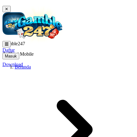
✕
igamble247
Daftar
Aplikasi Mobile
Masuk
Download
Beranda