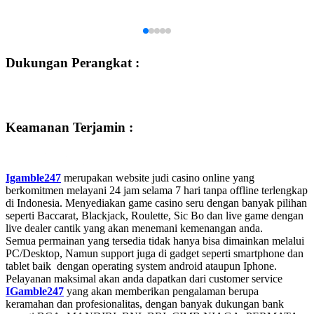
40
Bonus Free Chip 750,000
Dukungan Perangkat :
41
Bonus Free Chip 700,000
Keamanan Terjamin :
42
Bonus Free Chip 650,000
Igamble247
merupakan website judi casino online yang
berkomitmen melayani 24 jam selama 7 hari tanpa offline terlengkap
di Indonesia. Menyediakan game casino seru dengan banyak pilihan
43
Bonus Free Chip 600,000
seperti Baccarat, Blackjack, Roulette, Sic Bo dan live game dengan
live dealer cantik yang akan menemani kemenangan anda.
Semua permainan yang tersedia tidak hanya bisa dimainkan melalui
PC/Desktop, Namun support juga di gadget seperti smartphone dan
tablet baik dengan operating system android ataupun Iphone.
44
Bonus Free Chip 550,000
Pelayanan maksimal akan anda dapatkan dari customer service
IGamble247
yang akan memberikan pengalaman berupa
keramahan dan profesionalitas, dengan banyak dukungan bank