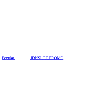
Popular
IDNSLOT
PROMO