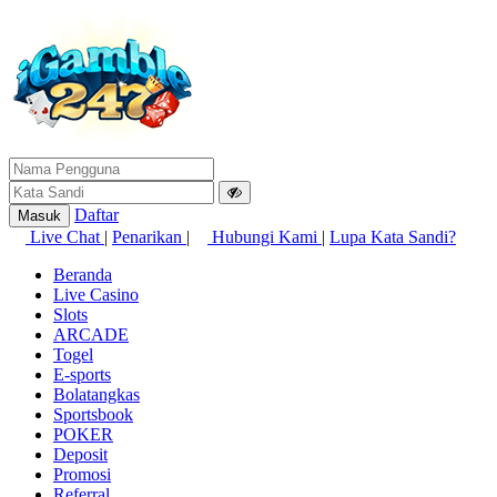
Daftar
Masuk
Live Chat
|
Penarikan
|
Hubungi Kami
|
Lupa Kata Sandi?
Beranda
Live Casino
Slots
ARCADE
Togel
E-sports
Bolatangkas
Sportsbook
POKER
Deposit
Promosi
Referral