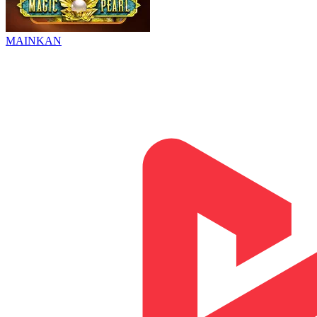
MAINKAN