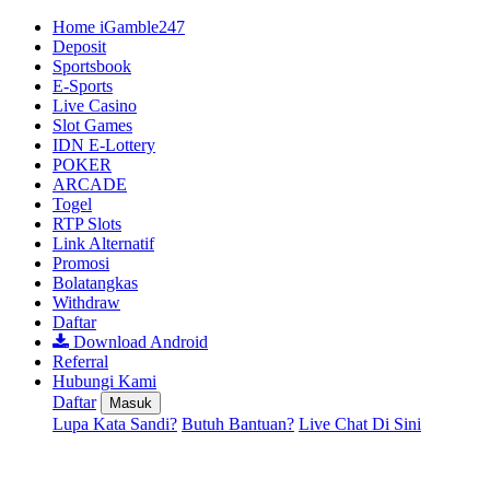
Home iGamble247
Deposit
Sportsbook
E-Sports
Live Casino
Slot Games
IDN E-Lottery
POKER
ARCADE
Togel
RTP Slots
Link Alternatif
Promosi
Bolatangkas
Withdraw
Daftar
Download Android
Referral
Hubungi Kami
Daftar
Masuk
Lupa Kata Sandi?
Butuh Bantuan?
Live Chat Di Sini