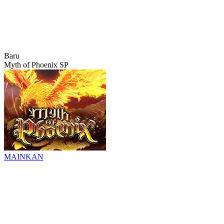
Baru
Myth of Phoenix SP
MAINKAN