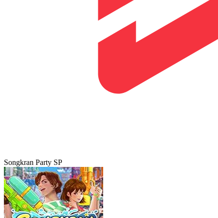
Songkran Party SP