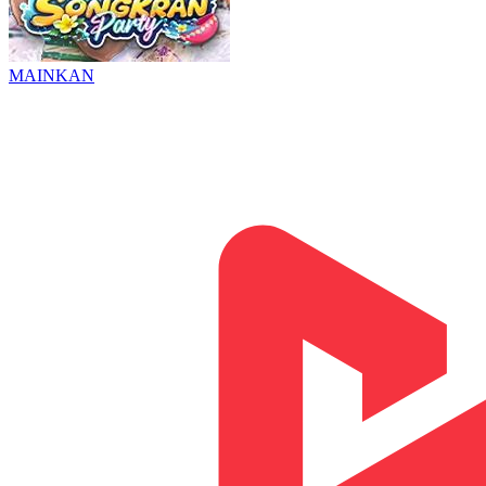
MAINKAN