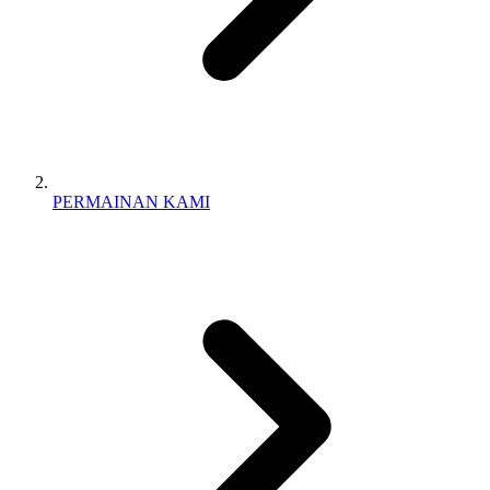
PERMAINAN KAMI