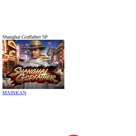
Shanghai Godfather SP
MAINKAN