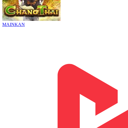
MAINKAN