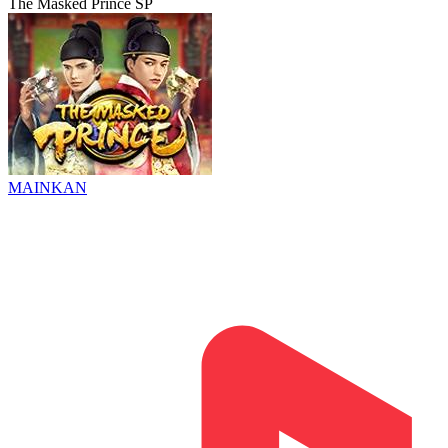
The Masked Prince SP
MAINKAN